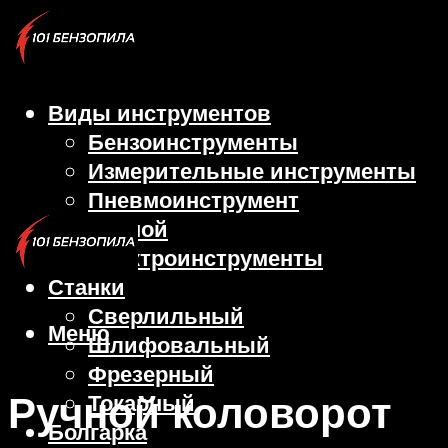
Виды инструментов
Бензоинструменты
Измерительные инструменты
Пневмоинструмент
Ручной
Электроинструменты
Станки
Сверлильный
Меню
Шлифовальный
Фрезерный
Ручной коловорот
Токарный
Болгарка