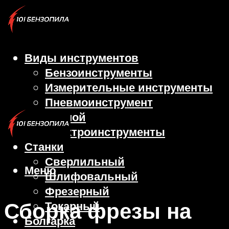
Виды инструментов
Бензоинструменты
Измерительные инструменты
Пневмоинструмент
Ручной
Электроинструменты
Станки
Сверлильный
Меню
Шлифовальный
Фрезерный
Сборка фрезы на
Токарный
Болгарка