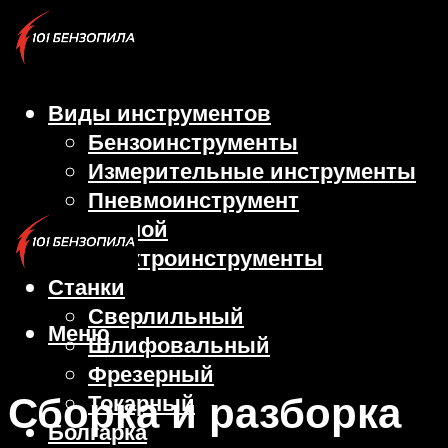
Виды инструментов
Бензоинструменты
Измерительные инструменты
Пневмоинструмент
Ручной
Электроинструменты
Станки
Сверлильный
Меню
Шлифовальный
Фрезерный
Сборка и разборка
Токарный
Болгарка