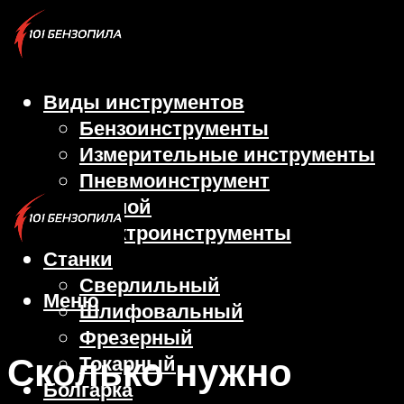
Виды инструментов
Бензоинструменты
Измерительные инструменты
Пневмоинструмент
Ручной
Электроинструменты
Станки
Сверлильный
Меню
Шлифовальный
Фрезерный
Сколько нужно
Токарный
Болгарка