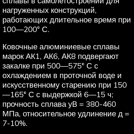
сплавы в самолетостроении для
нагруженных конструкций,
работающих длительное время при
100—200° С.
Ковочные алюминиевые сплавы
марок АК1, АК6, АК8 подвергают
закалке при 500—575° С с
охлаждением в проточной воде и
искусственному старению при 150
—165° С с выдержкой 6—15 ч;
прочность сплава уВ = 380-460
МПа, относительное удлинение д =
7-10%.