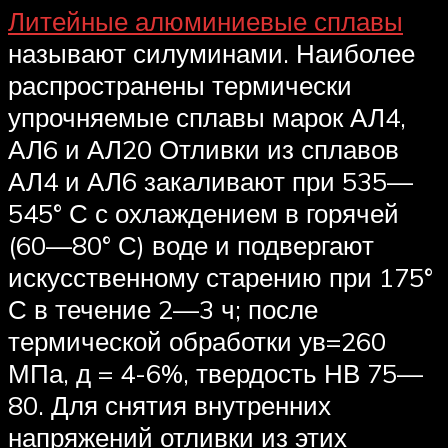
Литейные алюминиевые сплавы
называют силуминами. Наиболее
распространены термически
упрочняемые сплавы марок АЛ4,
АЛ6 и АЛ20 Отливки из сплавов
АЛ4 и АЛ6 закаливают при 535—
545° С с охлаждением в горячей
(60—80° С) воде и подвергают
искусственному старению при 175°
С в течение 2—3 ч; после
термической обработки ув=260
МПа, д = 4-6%, твердость НВ 75—
80. Для снятия внутренних
напряжений отливки из этих