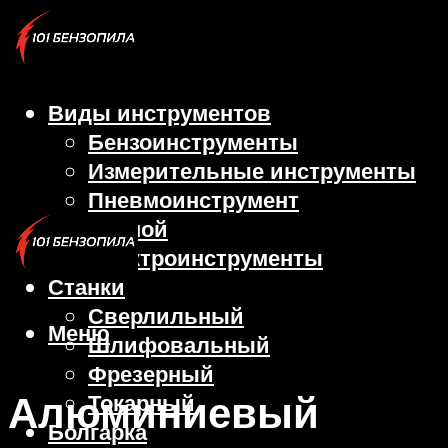
Виды инструментов
Бензоинструменты
Измерительные инструменты
Пневмоинструмент
Ручной
Электроинструменты
Станки
Сверлильный
Меню
Шлифовальный
Фрезерный
Алюминиевый
Токарный
Болгарка