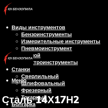
Виды инструментов
Бензоинструменты
Измерительные инструменты
Пневмоинструмент
Ручной
Электроинструменты
Станки
Сверлильный
Меню
Шлифовальный
Фрезерный
Сталь 14Х17Н2
Токарный
Болгарка