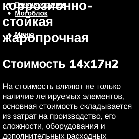
коррозионно-
Газонокосилка
Мотоблок
стойкая
жаропрочная
Меню
Стоимость 14х17н2
На стоимость влияют не только
наличие легируемых элементов,
основная стоимость складывается
из затрат на производство, его
сложности, оборудования и
дополнительных расходных