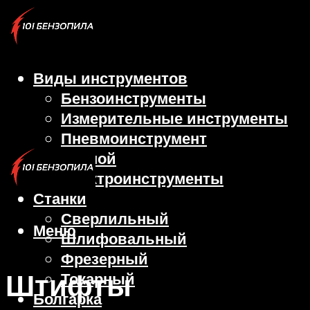
Виды инструментов
Бензоинструменты
Измерительные инструменты
Пневмоинструмент
Ручной
Электроинструменты
Станки
Сверлильный
Меню
Шлифовальный
Фрезерный
Штифты
Токарный
Болгарка