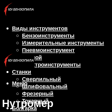
Виды инструментов
Бензоинструменты
Измерительные инструменты
Пневмоинструмент
Ручной
Электроинструменты
Станки
Сверлильный
Меню
Шлифовальный
Фрезерный
Нутромер
Токарный
Болгарка