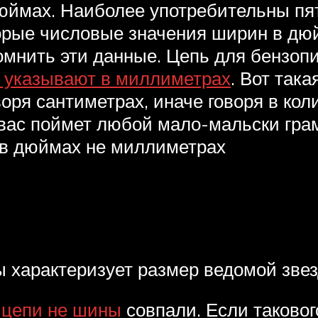
юймах. Наиболее употребительны пят
торые числовые значения ширин в дюйм
омнить эти данные. Цепь для бензоп
 указывают в миллиметрах
. Вот так
ря сантиметрах, иначе говоря в коли
 вас поймет любой мало-мальски гр
 в дюймах не миллиметрах
 характеризует размер ведомой зве
 цепи не шины
совпали. Если таковог