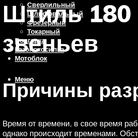
Штиль 180 
Сверлильный
Шлифовальный
Фрезерный
Токарный
звеньев
Болгарка
Газонокосилка
Мотоблок
Меню
Причины раз
Время от времени, в свое время раб
однако происходит временами. Обсто