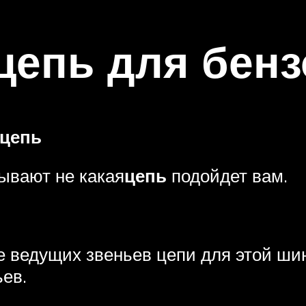
цепь для бен
цепь
ывают не какая
цепь
подойдет вам.
е ведущих звеньев цепи для этой ши
ьев.