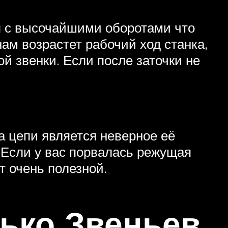
ся с высочайшими оборотами что
нам возрастет рабочий ход станка,
й звенки. Если после заточки не
а цепи является неверное её
 Если у вас порвалась режущая
т очень полезной.
ько Звеньев