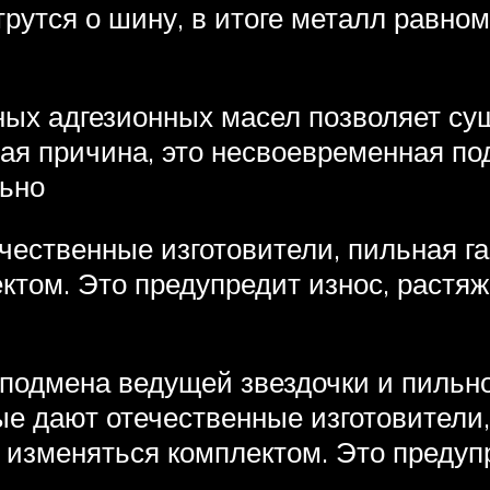
трутся о шину, в итоге металл равном
ых адгезионных масел позволяет су
-ая причина, это несвоевременная п
льно
чественные изготовители, пильная г
ктом. Это предупредит износ, растя
 подмена ведущей звездочки и пильн
ые дают отечественные изготовители,
 изменяться комплектом. Это предуп