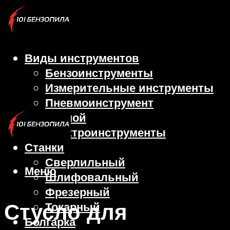
Виды инструментов
Бензоинструменты
Измерительные инструменты
Пневмоинструмент
Ручной
Электроинструменты
Станки
Сверлильный
Меню
Шлифовальный
Фрезерный
Стусло для
Токарный
Болгарка