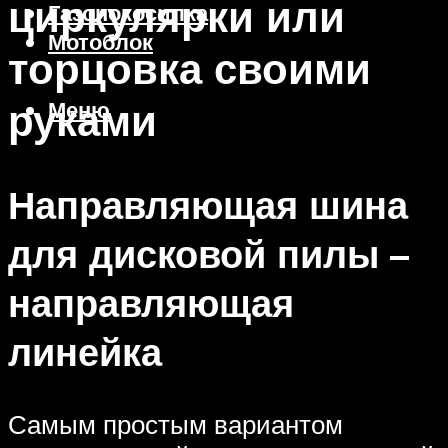
циркулярки или
Газонокосилка
Мотоблок
торцовка своими
руками
Меню
Направляющая шина
для дисковой пилы –
направляющая
линейка
Самым простым вариантом