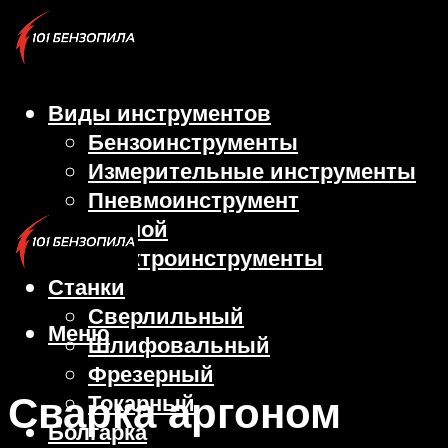
Виды инструментов
Бензоинструменты
Измерительные инструменты
Пневмоинструмент
Ручной
Электроинструменты
Станки
Сверлильный
Меню
Шлифовальный
Фрезерный
Сварка аргоном
Токарный
Болгарка