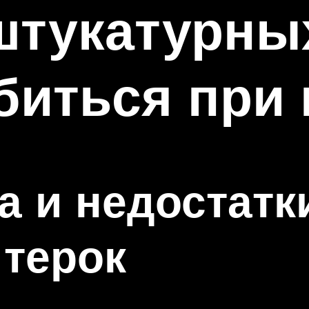
штукатурных
биться при
 и недостатк
терок