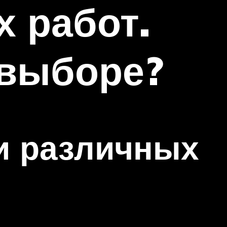
 работ.
 выборе?
и различных