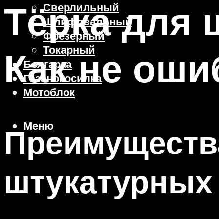
Тёрка для 
Сверлильный
Шлифовальный
Фрезерный
Токарный
Как не оши
Болгарка
Газонокосилка
Мотоблок
Меню
Преимущества
штукатурных 