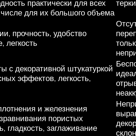
одность практически для всех
терки
м числе для их большого объема
Отсут
ии, прочность, удобство
пере
, легкость
тольк
непри
Беспо
ы с декоративной штукатуркой
идеал
сных эффектов, легкость,
отры
неак
Непр
плотнения и железнения
вырав
азравнивания пористых
декор
ь, гладкость, заглаживание
склон