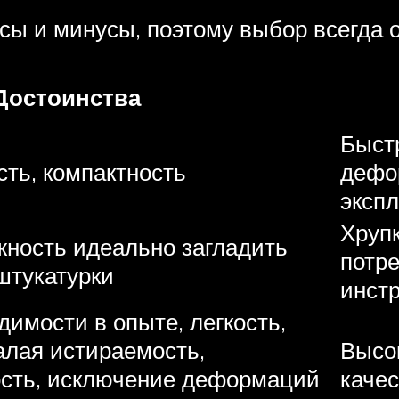
ы и минусы, поэтому выбор всегда о
Достоинства
Быст
сть, компактность
дефо
экспл
Хрупк
ность идеально загладить
потре
штукатурки
инст
димости в опыте, легкость,
алая истираемость,
Высок
ость, исключение деформаций
качес