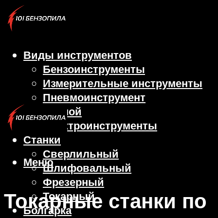
Виды инструментов
Бензоинструменты
Измерительные инструменты
Пневмоинструмент
Ручной
Электроинструменты
Станки
Сверлильный
Меню
Шлифовальный
Фрезерный
Токарные станки по
Токарный
Болгарка