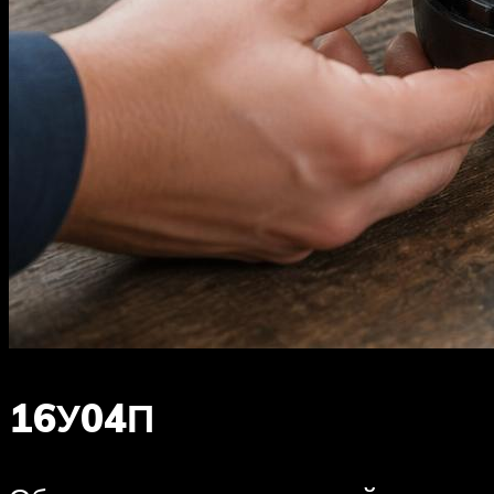
16У04П