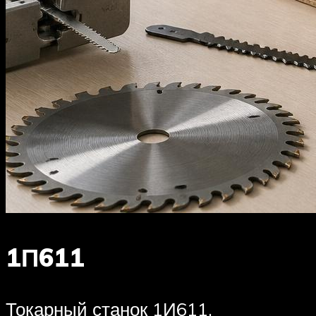
1П611
Токарный станок 1И611,