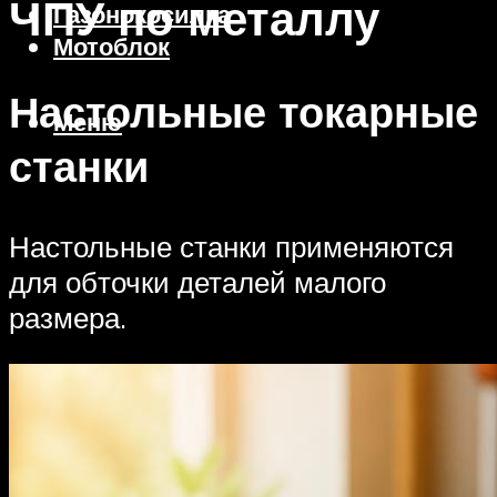
ЧПУ по металлу
Газонокосилка
Мотоблок
Настольные токарные
Меню
станки
Настольные станки применяются
для обточки деталей малого
размера.