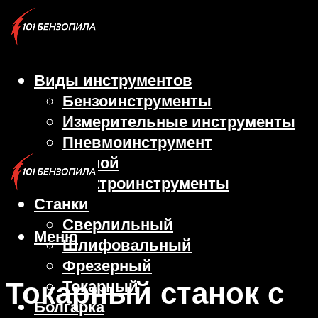
Виды инструментов
Бензоинструменты
Измерительные инструменты
Пневмоинструмент
Ручной
Электроинструменты
Станки
Сверлильный
Меню
Шлифовальный
Фрезерный
Токарный станок с
Токарный
Болгарка