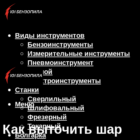
Виды инструментов
Бензоинструменты
Измерительные инструменты
Пневмоинструмент
Ручной
Электроинструменты
Станки
Сверлильный
Меню
Шлифовальный
Фрезерный
Как выточить шар
Токарный
Болгарка