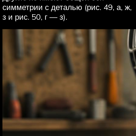
симметрии с деталью (рис. 49, а, ж,
з и рис. 50, г — з).