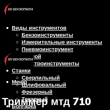
Виды инструментов
Бензоинструменты
Измерительные инструменты
Пневмоинструмент
Ручной
Электроинструменты
Станки
Сверлильный
Меню
Шлифовальный
Фрезерный
Триммер мтд 710
Токарный
Болгарка