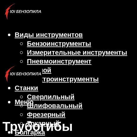
Виды инструментов
Бензоинструменты
Измерительные инструменты
Пневмоинструмент
Ручной
Электроинструменты
Станки
Сверлильный
Меню
Шлифовальный
Фрезерный
Трубогибы
Токарный
Болгарка