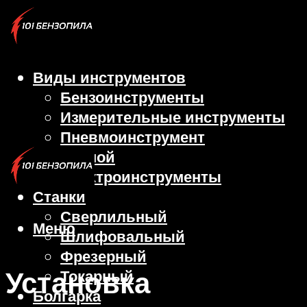
Виды инструментов
Бензоинструменты
Измерительные инструменты
Пневмоинструмент
Ручной
Электроинструменты
Станки
Сверлильный
Меню
Шлифовальный
Фрезерный
Установка
Токарный
Болгарка