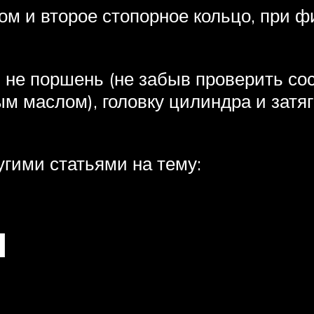
м и второе стопорное кольцо, при ф
, не поршень (не забыв проверить со
м маслом), головку цилиндра и затя
угими статьями на тему:
и