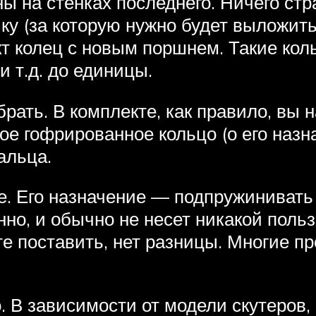
ы на стенках последнего. Ничего стр
у (за которую нужно будет выложить 
т колец с новым поршнем. Такие кол
и т.д. до единицы.
брать. В комплекте, как правило, вы 
кое гофрированное кольцо (о его наз
альца.
те. Его назначение — подпружинивать
нно, и обычно не несет никакой поль
те поставить, нет разницы. Многие п
. В зависимости от модели скутеров,