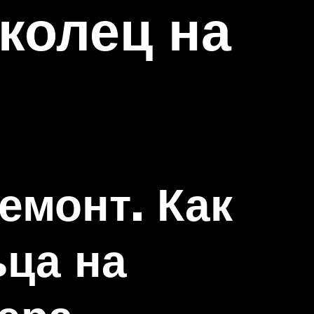
колец на
емонт. Как
ьца на