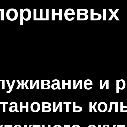
поршневых 
уживание и р
тановить кол