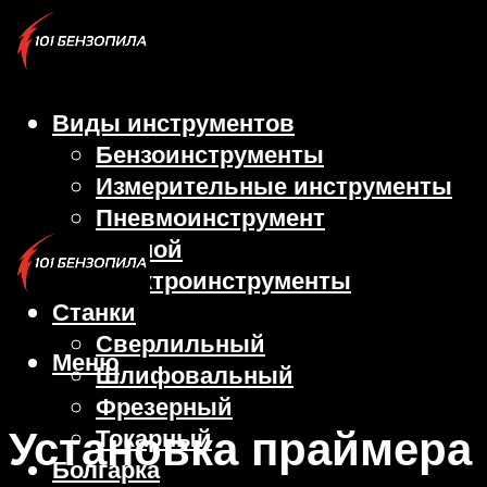
Виды инструментов
Бензоинструменты
Измерительные инструменты
Пневмоинструмент
Ручной
Электроинструменты
Станки
Сверлильный
Меню
Шлифовальный
Фрезерный
Установка праймера
Токарный
Болгарка