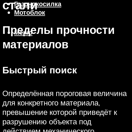
стали
Газонокосилка
Мотоблок
Пределы прочности
Меню
материалов
Быстрый поиск
Определённая пороговая величина
для конкретного материала,
превышение которой приведёт к
разрушению объекта под
действием механического