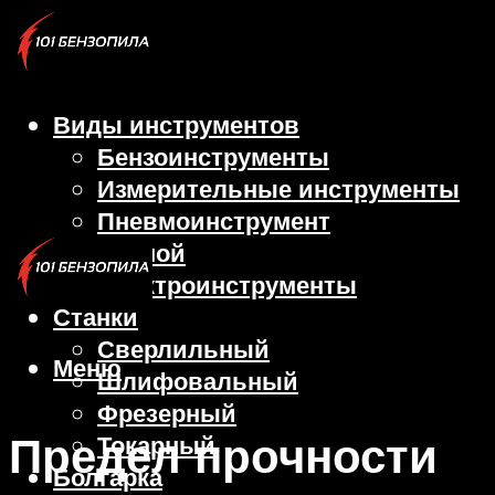
Виды инструментов
Бензоинструменты
Измерительные инструменты
Пневмоинструмент
Ручной
Электроинструменты
Станки
Сверлильный
Меню
Шлифовальный
Фрезерный
Предел прочности
Токарный
Болгарка