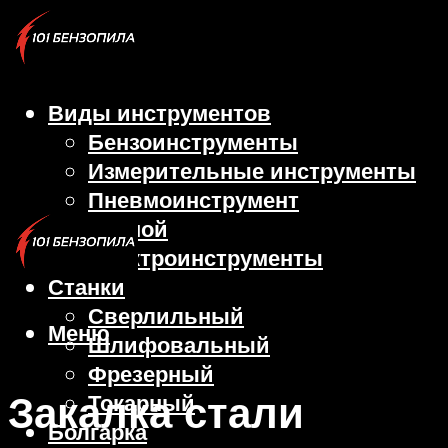
Виды инструментов
Бензоинструменты
Измерительные инструменты
Пневмоинструмент
Ручной
Электроинструменты
Станки
Сверлильный
Меню
Шлифовальный
Фрезерный
Закалка стали
Токарный
Болгарка