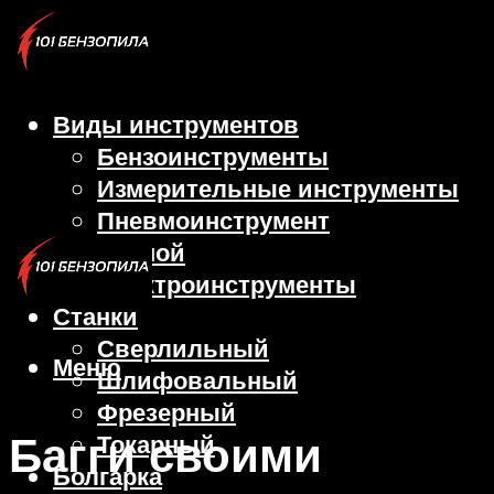
Виды инструментов
Бензоинструменты
Измерительные инструменты
Пневмоинструмент
Ручной
Электроинструменты
Станки
Сверлильный
Меню
Шлифовальный
Фрезерный
Багги своими
Токарный
Болгарка