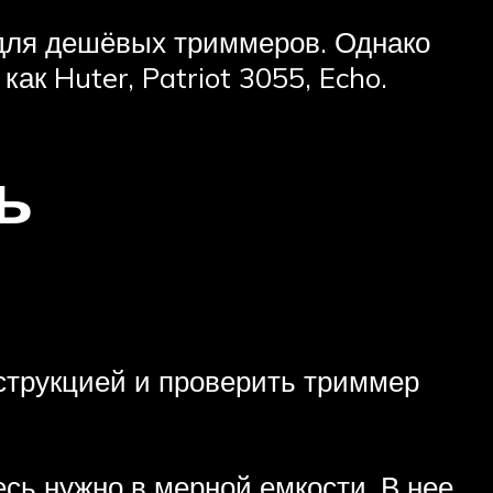
для дешёвых триммеров. Однако
к Huter, Patriot 3055, Echo.
ь
струкцией и проверить триммер
есь нужно в мерной емкости. В нее