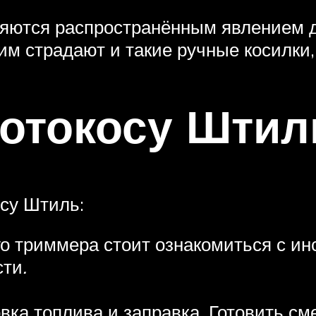
ляются распространённым явлением 
 страдают и такие ручные косилки, ка
мотокосу Штил
осу Штиль:
о триммера стоит ознакомиться с ин
сти
.
ка топлива и заправка. Готовить см