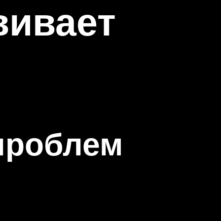
вивает
 проблем