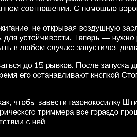
анном соотношении. С помощью воро
жигание, не открывая воздушную зас
 для устойчивости. Теперь — нужно р
ть в любом случае: запустился двига
аться до 15 рывков. После запуска д
время его останавливают кнопкой Сто
как, чтобы завести газонокосилку Ш
трического триммера все гораздо про
тствии с ней