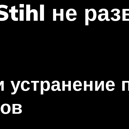
Stihl не раз
и устранение
ров