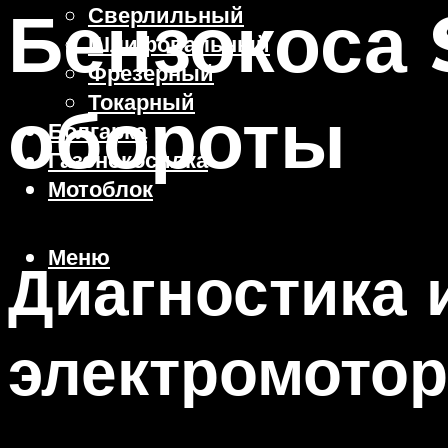
Бензокоса 
Сверлильный
Шлифовальный
Фрезерный
Токарный
обороты
Болгарка
Газонокосилка
Мотоблок
Меню
Диагностика 
электромото