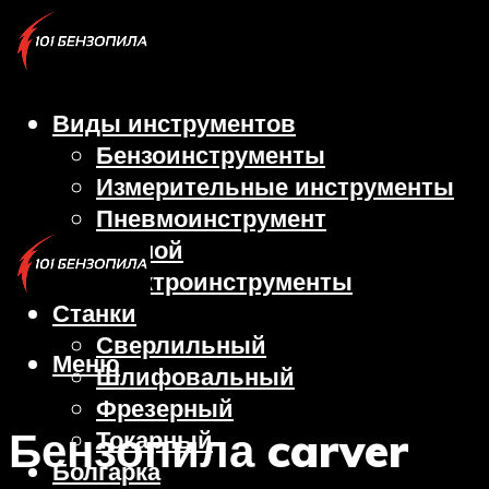
Виды инструментов
Бензоинструменты
Измерительные инструменты
Пневмоинструмент
Ручной
Электроинструменты
Станки
Сверлильный
Меню
Шлифовальный
Фрезерный
Бензопила carver
Токарный
Болгарка