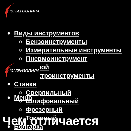
Виды инструментов
Бензоинструменты
Измерительные инструменты
Пневмоинструмент
Ручной
Электроинструменты
Станки
Сверлильный
Меню
Шлифовальный
Фрезерный
Чем отличается
Токарный
Болгарка