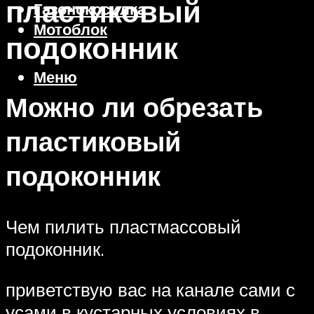
пластиковый
Газонокосилка
Мотоблок
подоконник
Меню
Можно ли обрезать
пластиковый
подоконник
Чем пилить пластмассовый
подоконник.
приветствую вас на канале сами с
усами в кустарных условиях в