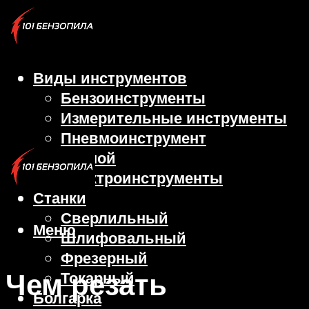
Виды инструментов
Бензоинструменты
Измерительные инструменты
Пневмоинструмент
Ручной
Электроинструменты
Станки
Сверлильный
Меню
Шлифовальный
Фрезерный
Чем резать
Токарный
Болгарка