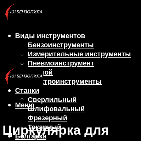
Виды инструментов
Бензоинструменты
Измерительные инструменты
Пневмоинструмент
Ручной
Электроинструменты
Станки
Сверлильный
Меню
Шлифовальный
Фрезерный
Циркулярка для
Токарный
Болгарка