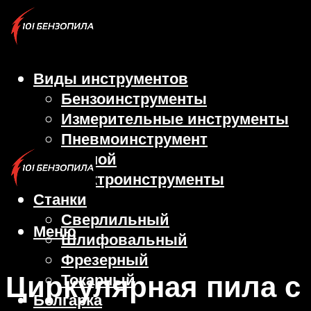
Виды инструментов
Бензоинструменты
Измерительные инструменты
Пневмоинструмент
Ручной
Электроинструменты
Станки
Сверлильный
Меню
Шлифовальный
Фрезерный
Циркулярная пила с
Токарный
Болгарка