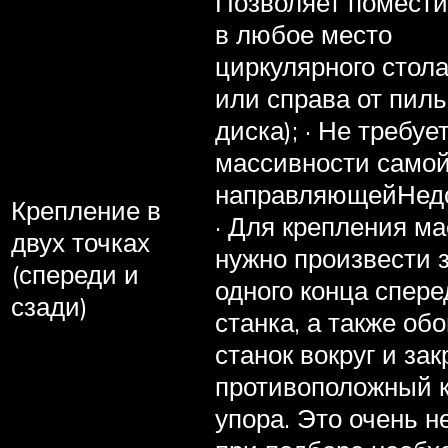
Позволяет помести
в любое место
циркулярного стола
или справа от пиль
диска); · Не требуе
массивности само
направляющейНедо
Крепление в
· Для крепления ма
двух точках
нужно произвести 
(спереди и
одного конца спере
сзади)
станка, а также об
станок вокруг и за
противоположный 
упора. Это очень н