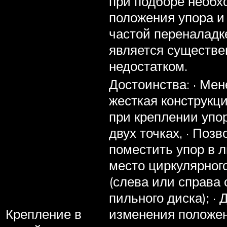
при подборе необх
положения упора и
частой переналадк
является существ
недостатком.
Достоинства: · Мен
жесткая конструкци
при креплении упо
двух точках, · Позв
поместить упор в 
место циркулярног
(слева или справа 
пильного диска); · 
Крепление в
изменения положе