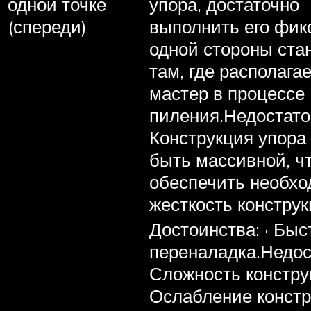
одной точке
упора, достаточно
(спереди)
выполнить его фик
одной стороны стан
там, где располага
мастер в процессе
пиления.Недостаток
Конструкция упора
быть массивной, ч
обеспечить необх
жесткость конструк
Достоинства: · Быс
переналадка.Недост
Сложность конструк
Ослабление конст