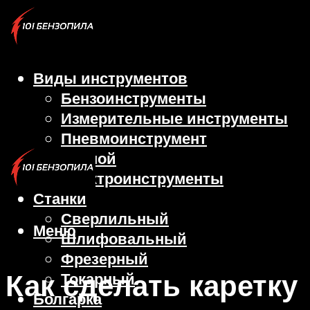
Виды инструментов
Бензоинструменты
Измерительные инструменты
Пневмоинструмент
Ручной
Электроинструменты
Станки
Сверлильный
Меню
Шлифовальный
Фрезерный
Как сделать каретку
Токарный
Болгарка