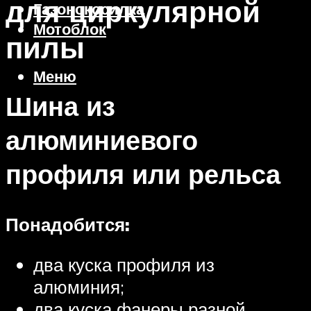
для циркулярной
Газонокосилка
Мотоблок
пилы
Меню
Шина из
алюминиевого
профиля или рельса
Понадобится:
два куска профиля из
алюминия;
два куска фанеры разной