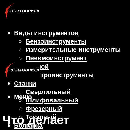
Виды инструментов
Бензоинструменты
Измерительные инструменты
Пневмоинструмент
Ручной
Электроинструменты
Станки
Сверлильный
Меню
Шлифовальный
Фрезерный
Что делает
Токарный
Болгарка