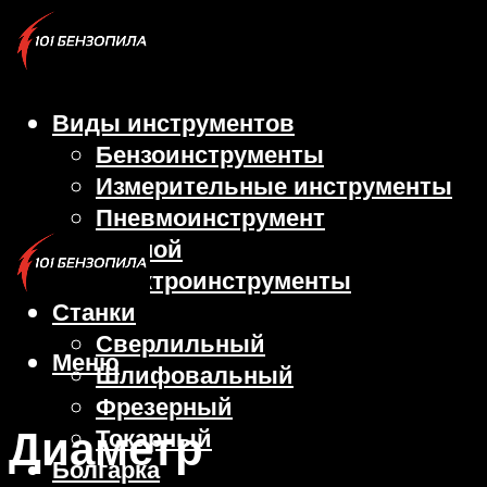
Виды инструментов
Бензоинструменты
Измерительные инструменты
Пневмоинструмент
Ручной
Электроинструменты
Станки
Сверлильный
Меню
Шлифовальный
Фрезерный
Диаметр
Токарный
Болгарка