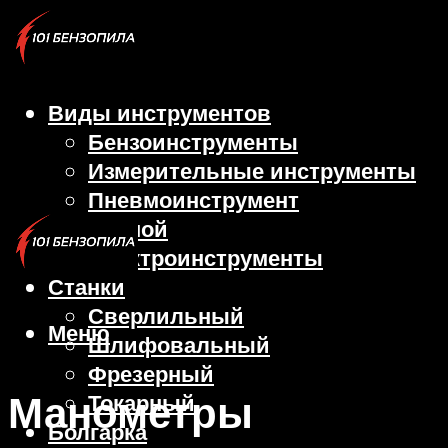
Виды инструментов
Бензоинструменты
Измерительные инструменты
Пневмоинструмент
Ручной
Электроинструменты
Станки
Сверлильный
Меню
Шлифовальный
Фрезерный
Манометры
Токарный
Болгарка