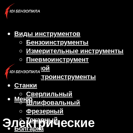
Виды инструментов
Бензоинструменты
Измерительные инструменты
Пневмоинструмент
Ручной
Электроинструменты
Станки
Сверлильный
Меню
Шлифовальный
Фрезерный
Электрические
Токарный
Болгарка