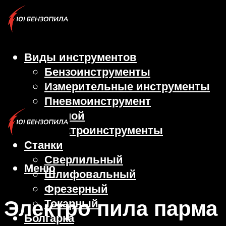
Виды инструментов
Бензоинструменты
Измерительные инструменты
Пневмоинструмент
Ручной
Электроинструменты
Станки
Сверлильный
Меню
Шлифовальный
Фрезерный
Электро пила парма
Токарный
Болгарка