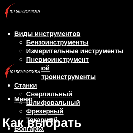
Виды инструментов
Бензоинструменты
Измерительные инструменты
Пневмоинструмент
Ручной
Электроинструменты
Станки
Сверлильный
Меню
Шлифовальный
Фрезерный
Как выбрать
Токарный
Болгарка