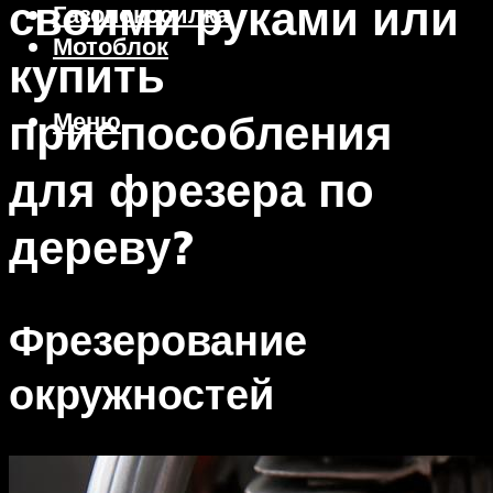
своими руками или
Газонокосилка
Мотоблок
купить
приспособления
Меню
для фрезера по
дереву?
Фрезерование
окружностей