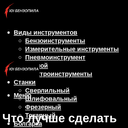
Виды инструментов
Бензоинструменты
Измерительные инструменты
Пневмоинструмент
Ручной
Электроинструменты
Станки
Сверлильный
Меню
Шлифовальный
Фрезерный
Что лучше сделать
Токарный
Болгарка