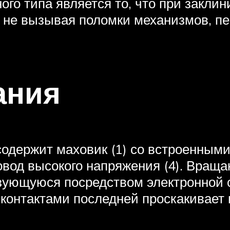
го типа является то, что при закли
ь не вызывая поломки механизмов, п
ания
одержит маховик (1) со встроенными 
провод высокого напряжения (4). Вра
разующуюся посредством электронной 
 контактами последней проскакивает