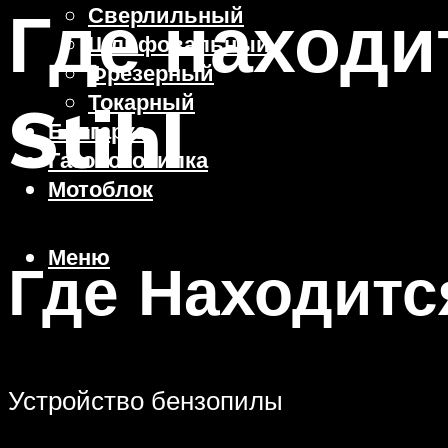
Где находи
Сверлильный
Шлифовальный
Фрезерный
Токарный
Stihl
Болгарка
Газонокосилка
Мотоблок
Меню
Где Находит
Устройство бензопилы