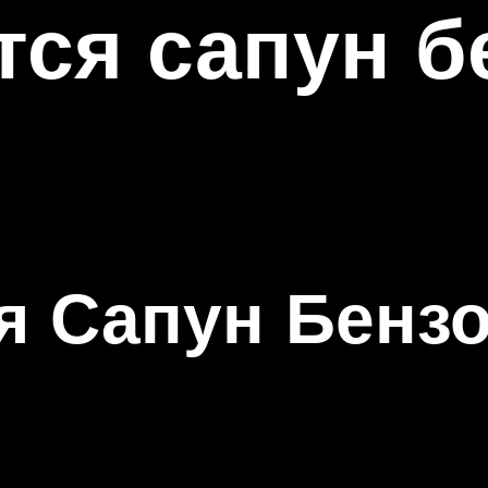
тся сапун 
ся Сапун Бен