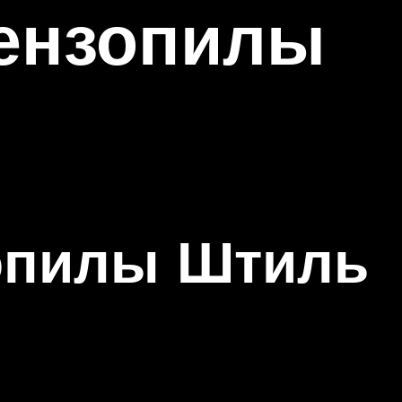
бензопилы
зопилы Штиль