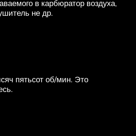
аваемого в карбюратор воздуха,
ушитель не др.
яч пятьсот об/мин. Это
есь.