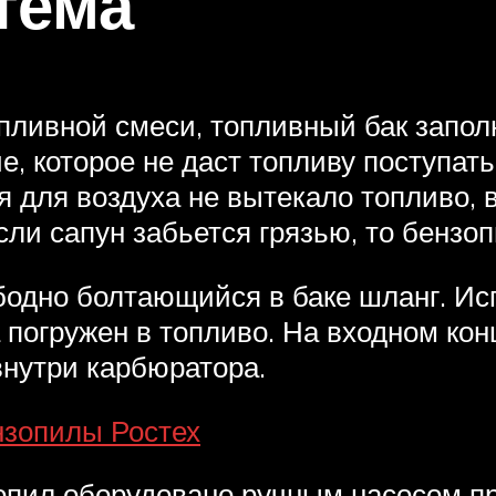
тема
пливной смеси, топливный бак запол
, которое не даст топливу поступать
ия для воздуха не вытекало топливо
если сапун забьется грязью, то бензоп
бодно болтающийся в баке шланг. Исп
 погружен в топливо. На входном ко
внутри карбюратора.
нзопилы Ростех
зопил оборудовано ручным насосом п