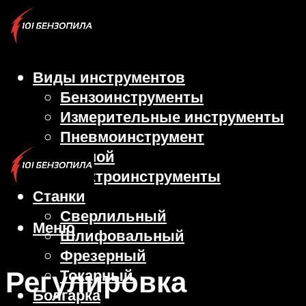
Виды инструментов
Бензоинструменты
Измерительные инструменты
Пневмоинструмент
Ручной
Электроинструменты
Станки
Сверлильный
Меню
Шлифовальный
Фрезерный
Регулировка
Токарный
Болгарка