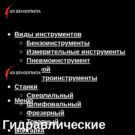
Виды инструментов
Бензоинструменты
Измерительные инструменты
Пневмоинструмент
Ручной
Электроинструменты
Станки
Сверлильный
Меню
Шлифовальный
Фрезерный
Гидравлические
Токарный
Болгарка