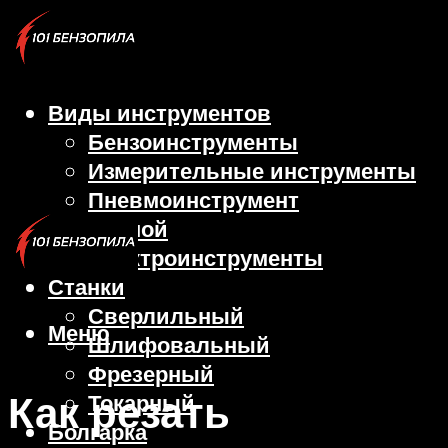
Виды инструментов
Бензоинструменты
Измерительные инструменты
Пневмоинструмент
Ручной
Электроинструменты
Станки
Сверлильный
Меню
Шлифовальный
Фрезерный
Как резать
Токарный
Болгарка