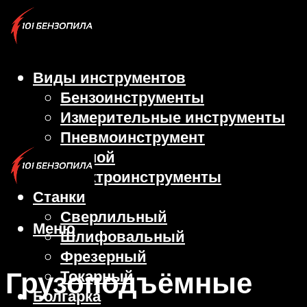
Виды инструментов
Бензоинструменты
Измерительные инструменты
Пневмоинструмент
Ручной
Электроинструменты
Станки
Сверлильный
Меню
Шлифовальный
Фрезерный
Грузоподъёмные
Токарный
Болгарка