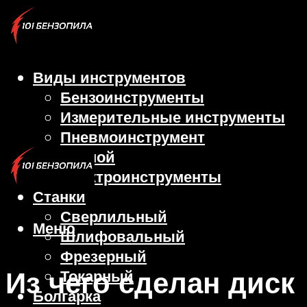
Виды инструментов
Бензоинструменты
Измерительные инструменты
Пневмоинструмент
Ручной
Электроинструменты
Станки
Сверлильный
Меню
Шлифовальный
Фрезерный
Из чего сделан диск
Токарный
Болгарка