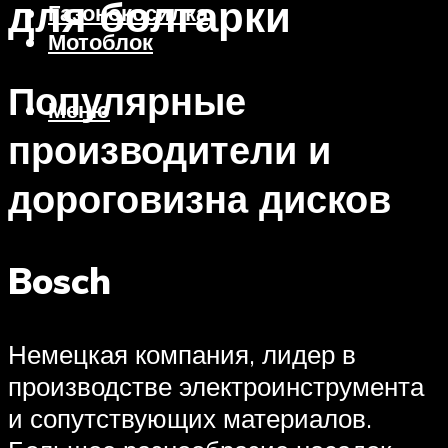
для болгарки
Газонокосилка
Мотоблок
Популярные
Меню
производители и
дороговизна дисков
Bosch
Немецкая компания, лидер в
производстве электроинструмента
и сопутствующих материалов.