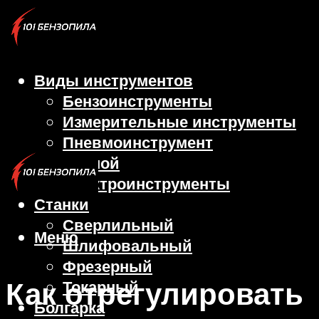
Виды инструментов
Бензоинструменты
Измерительные инструменты
Пневмоинструмент
Ручной
Электроинструменты
Станки
Сверлильный
Меню
Шлифовальный
Фрезерный
Как отрегулировать
Токарный
Болгарка