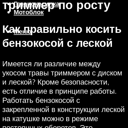
триммер по росту
Газонокосилка
Мотоблок
Как правильно косить
Меню
бензокосой с леской
Имеется ли различие между
укосом травы триммером с диском
и леской? Кроме безопасности,
есть отличие в принципе работы.
Работать бензокосой с
закрепленной в конструкции леской
на катушке можно в режиме
постоянных оборотов. Это