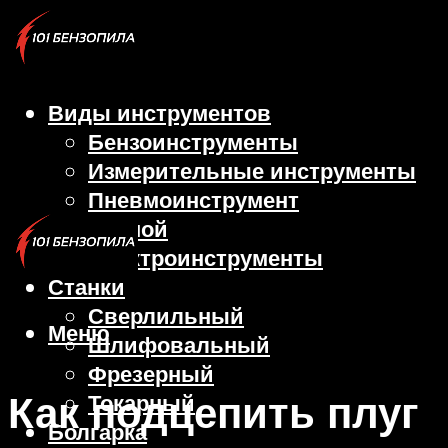
Виды инструментов
Бензоинструменты
Измерительные инструменты
Пневмоинструмент
Ручной
Электроинструменты
Станки
Сверлильный
Меню
Шлифовальный
Фрезерный
Как подцепить плуг
Токарный
Болгарка