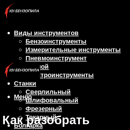
Виды инструментов
Бензоинструменты
Измерительные инструменты
Пневмоинструмент
Ручной
Электроинструменты
Станки
Сверлильный
Меню
Шлифовальный
Фрезерный
Как разобрать
Токарный
Болгарка