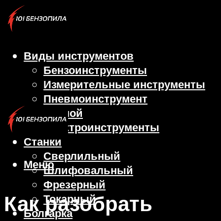
Виды инструментов
Бензоинструменты
Измерительные инструменты
Пневмоинструмент
Ручной
Электроинструменты
Станки
Сверлильный
Меню
Шлифовальный
Фрезерный
Как разобрать
Токарный
Болгарка