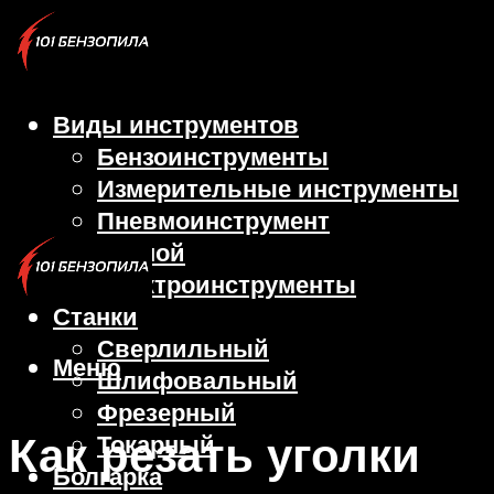
Виды инструментов
Бензоинструменты
Измерительные инструменты
Пневмоинструмент
Ручной
Электроинструменты
Станки
Сверлильный
Меню
Шлифовальный
Фрезерный
Как резать уголки
Токарный
Болгарка