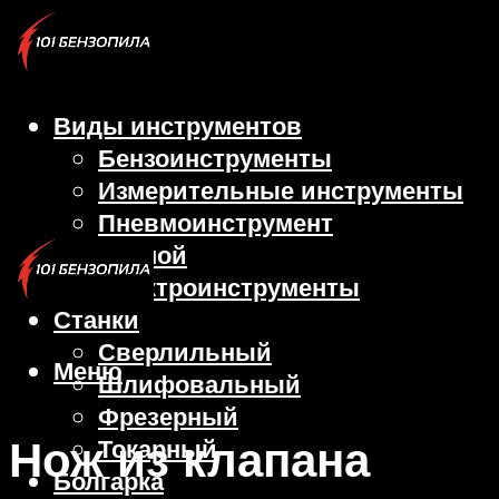
Виды инструментов
Бензоинструменты
Измерительные инструменты
Пневмоинструмент
Ручной
Электроинструменты
Станки
Сверлильный
Меню
Шлифовальный
Фрезерный
Нож из клапана
Токарный
Болгарка