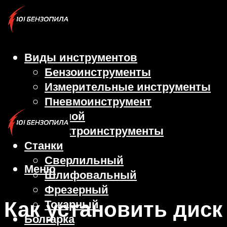
Виды инструментов
Бензоинструменты
Измерительные инструменты
Пневмоинструмент
Ручной
Электроинструменты
Станки
Сверлильный
Меню
Шлифовальный
Фрезерный
Как установить диск
Токарный
Болгарка